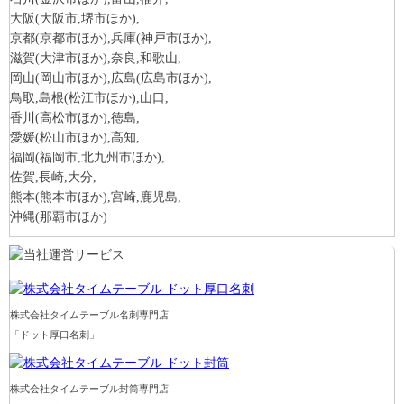
大阪
(大阪市,堺市ほか)
,
京都
(京都市ほか)
,兵庫
(神戸市ほか)
,
滋賀
(大津市ほか)
,奈良,和歌山,
岡山
(岡山市ほか)
,広島
(広島市ほか)
,
鳥取,島根
(松江市ほか)
,山口,
香川
(高松市ほか)
,徳島,
愛媛
(松山市ほか)
,高知,
福岡
(福岡市,北九州市ほか)
,
佐賀,長崎,大分,
熊本
(熊本市ほか)
,宮崎,鹿児島,
沖縄
(那覇市ほか)
株式会社タイムテーブル名刺専門店
「ドット厚口名刺」
株式会社タイムテーブル封筒専門店