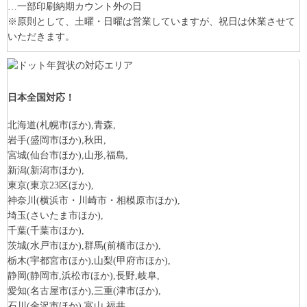
…一部印刷納期カウント外の日
※原則として、土曜・日曜は営業していますが、祝日は休業させて
いただきます。
日本全国対応！
北海道
(札幌市ほか)
,青森,
岩手
(盛岡市ほか)
,秋田,
宮城
(仙台市ほか)
,山形,福島,
新潟
(新潟市ほか)
,
東京
(東京23区ほか)
,
神奈川
(横浜市・川崎市・相模原市ほか)
,
埼玉
(さいたま市ほか)
,
千葉
(千葉市ほか)
,
茨城
(水戸市ほか)
,群馬
(前橋市ほか)
,
栃木
(宇都宮市ほか)
,山梨
(甲府市ほか)
,
静岡
(静岡市,浜松市ほか)
,長野,岐阜,
愛知
(名古屋市ほか)
,三重
(津市ほか)
,
石川
(金沢市ほか)
,富山,福井,